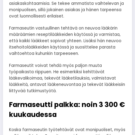
asiakaskohtaamisia. Se tekee ammatista vaihtelevan ja
monipuolisen, sillä jokainen asiakas ja hänen tarpeensa
ovat luonnollisesti erilaiset.
Farmaseutin vastuullinen tehtävä on neuvoa lääkärin
määräämien reseptilääkkeiden käytössä ja varmistaa,
että kaikki lääkkeet sopivat yhteen. Lisäksi hän neuvoo
itsehoitolääkkeiden käytössä ja suosittelee parasta
vaihtoehtoa kuhunkin tarpeeseen.
Farmaseutit voivat tehdä myös paljon muuta
työpaikasta riippuen. He esimerkiksi kehittävät
lääkevalikoimaa, tekevät lääketilauksia, valmistavat
lääkkeitä, antavat lääkeneuvontaa ja tekevät lääkkeisiin
liittyvää tutkimustyötä.
Farmaseutti palkka: noin 3 300 €
kuukaudessa
Koska farmaseutin työtehtävät ovat monipuoliset, myös