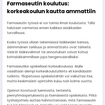
Farmaseutin koulutus:
korkeakoulun kautta ammattiin
Farmaseutin työssä ei voi toimia ilman koulutusta. Tällä
halutaan varmistaa ennen kaikkea asiakkaiden
turvallisuus.
Koska työssä ollaan tekemisissä lääkkeiden kanssa,
äärimmäinen tarkkuus ja ammattitaito ovat tärkeitä.
Väärät lääkevalinnat tai annostukset voivat koitua
kohtalokkaimmillaan jopa hengenvaarallisiksi.
Farmaseutiksi opiskellaan korkeakoulussa. Alalle
vaaditaan alempi korkeakoulututkinto eli kandidaatin
tutkinto. Yliopistossa opiskelutahtiin voi vaikuttaa itse,
mutta keskimäärin opintoihin kuluu noin kolme vuotta.
Opinnot koostuvat luennoista, tenteistä,
pienryhmäopetuksesta ja itsenäisestä opiskelusta. Pitkä
työharjoittelu auttaa hahmottamaan, mitä farmaseutin