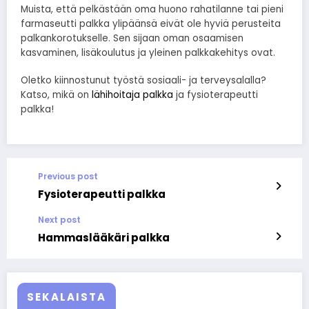
Muista, että pelkästään oma huono rahatilanne tai pieni
farmaseutti palkka ylipäänsä eivät ole hyviä perusteita
palkankorotukselle. Sen sijaan oman osaamisen
kasvaminen, lisäkoulutus ja yleinen palkkakehitys ovat.
Oletko kiinnostunut työstä sosiaali- ja terveysalalla?
Katso, mikä on
lähihoitaja palkka
ja fysioterapeutti
palkka!
Previous post
Fysioterapeutti palkka
Next post
Hammaslääkäri palkka
SEKALAISTA