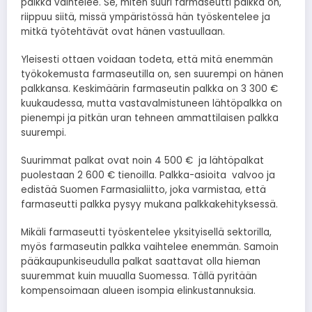
palkka vaihtelee. Se, miten suuri farmaseutti palkka on,
riippuu siitä, missä ympäristössä hän työskentelee ja
mitkä työtehtävät ovat hänen vastuullaan.
Yleisesti ottaen voidaan todeta, että mitä enemmän
työkokemusta farmaseutilla on, sen suurempi on hänen
palkkansa. Keskimäärin farmaseutin palkka on 3 300 €
kuukaudessa, mutta vastavalmistuneen lähtöpalkka on
pienempi ja pitkän uran tehneen ammattilaisen palkka
suurempi.
Suurimmat palkat ovat noin 4 500 € ja lähtöpalkat
puolestaan 2 600 € tienoilla. Palkka-asioita valvoo ja
edistää Suomen Farmasialiitto, joka varmistaa, että
farmaseutti palkka pysyy mukana palkkakehityksessä.
Mikäli farmaseutti työskentelee yksityisellä sektorilla,
myös farmaseutin palkka vaihtelee enemmän. Samoin
pääkaupunkiseudulla palkat saattavat olla hieman
suuremmat kuin muualla Suomessa. Tällä pyritään
kompensoimaan alueen isompia elinkustannuksia.