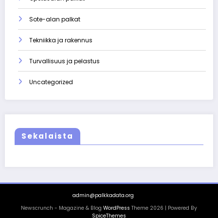
Sote-alan palkat
Tekniikka ja rakennus
Turvallisuus ja pelastus
Uncategorized
Sekalaista
admin@palkkadata.org
Newscrunch - Magazine & Blog
WordPress
Theme 2026 | Powered By
SpiceThemes