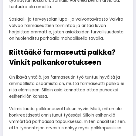
työ käytännössä on. Samalla voi vielä kerran arvioida,
tuntuuko ala omalta.
Sosiaali- ja terveysalan lupa- ja valvontavirasto Valvira
valvoo farmaseuttien toimintaa ja antaa luvan
harjoittaa ammattia, joten asiakkaiden turvallisuudesta
on huolehdittu parhaalla mahdollisella tavalla.
Riittääkö farmaseutti palkka?
Vinkit palkankorotukseen
On ikävä yhtälö, jos farmaseutin työ tuntuu hyvältä ja
ammatillista osaamista on, mutta farmaseutti palkka ei
riitä elämiseen. Silloin asia kannattaa ottaa puheeksi
esihenkilön kanssa.
Valmistaudu palkkaneuvotteluun hyvin. Mieti, miten ole
konkreettisesti onnistunut työssäsi. Silloin esihenkilö
ymmärtää parhaassa tapauksessa, miten ansaitset sen,
että työnantajan arvostus näkyy myös palkkapussissa.