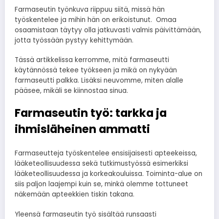
Farmaseutin työnkuva riippuu siitä, missä hän
työskentelee ja mihin hän on erikoistunut. Omaa
osaamistaan täytyy olla jatkuvasti valmis päivittämään,
jotta työssään pystyy kehittymään.
Tässä artikkelissa kerromme, mitä farmaseutti
käytännössä tekee työkseen ja mikä on nykyään
farmaseutti palkka. Lisäksi neuvomme, miten alalle
pääsee, mikäli se kiinnostaa sinua.
Farmaseutin työ: tarkka ja
ihmisläheinen ammatti
Farmaseutteja työskentelee ensisijaisesti apteekeissa,
lääketeollisuudessa sekä tutkimustyössä esimerkiksi
lääketeollisuudessa ja korkeakouluissa. Toiminta-alue on
siis paljon laajempi kuin se, minkä olemme tottuneet
näkemään apteekkien tiskin takana.
Yleensä farmaseutin työ sisältää runsaasti