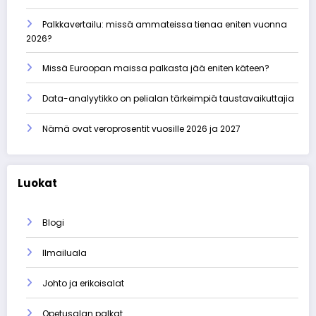
Palkkavertailu: missä ammateissa tienaa eniten vuonna
2026?
Missä Euroopan maissa palkasta jää eniten käteen?
Data-analyytikko on pelialan tärkeimpiä taustavaikuttajia
Nämä ovat veroprosentit vuosille 2026 ja 2027
Luokat
Blogi
Ilmailuala
Johto ja erikoisalat
Opetusalan palkat