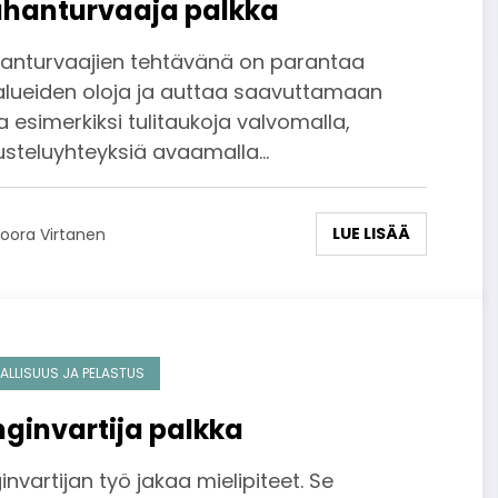
hanturvaaja palkka
anturvaajien tehtävänä on parantaa
ialueiden oloja ja auttaa saavuttamaan
 esimerkiksi tulitaukoja valvomalla,
usteluyhteyksiä avaamalla…
LUE LISÄÄ
oora Virtanen
ALLISUUS JA PELASTUS
ginvartija palkka
nvartijan työ jakaa mielipiteet. Se