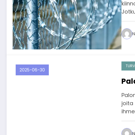
kiin
Jotku
N
TURV
2025-06-30
Pal
Palo
joita
ihme
N