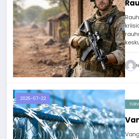
Rau
Rauh
kriis
rauha
kesk
N
2025-07-22
TURV
Van
Vangi