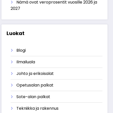
Nämä ovat veroprosentit vuosille 2026 ja
2027
Luokat
Blogi
Ilmailuala
Johto ja erikoisalat
Opetusalan palkat
Sote-alan palkat
Tekniikka ja rakennus