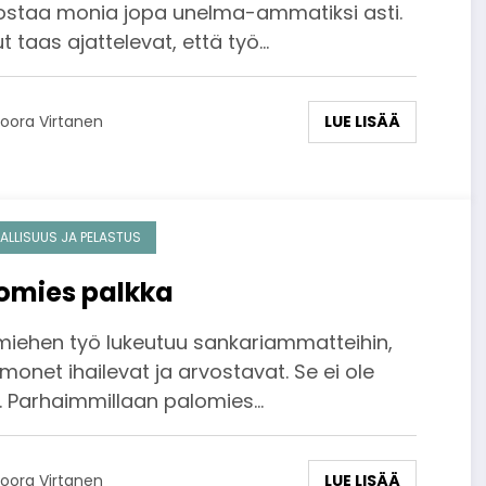
nostaa monia jopa unelma-ammatiksi asti.
t taas ajattelevat, että työ…
LUE LISÄÄ
oora Virtanen
ALLISUUS JA PELASTUS
omies palkka
miehen työ lukeutuu sankariammatteihin,
 monet ihailevat ja arvostavat. Se ei ole
. Parhaimmillaan palomies…
LUE LISÄÄ
oora Virtanen