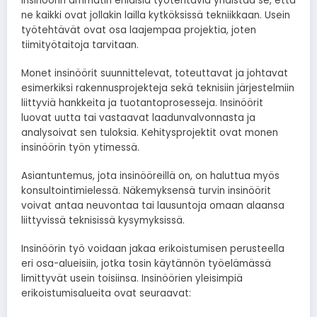
Insinöörin ammatin erilaisia työtehtäviä yhdistää se, että
ne kaikki ovat jollakin lailla kytköksissä tekniikkaan. Usein
työtehtävät ovat osa laajempaa projektia, joten
tiimityötaitoja tarvitaan.
Monet insinöörit suunnittelevat, toteuttavat ja johtavat
esimerkiksi rakennusprojekteja sekä teknisiin järjestelmiin
liittyviä hankkeita ja tuotantoprosesseja. Insinöörit
luovat uutta tai vastaavat laadunvalvonnasta ja
analysoivat sen tuloksia. Kehitysprojektit ovat monen
insinöörin työn ytimessä.
Asiantuntemus, jota insinööreillä on, on haluttua myös
konsultointimielessä. Näkemyksensä turvin insinöörit
voivat antaa neuvontaa tai lausuntoja omaan alaansa
liittyvissä teknisissä kysymyksissä.
Insinöörin työ voidaan jakaa erikoistumisen perusteella
eri osa-alueisiin, jotka tosin käytännön työelämässä
limittyvät usein toisiinsa. Insinöörien yleisimpiä
erikoistumisalueita ovat seuraavat: