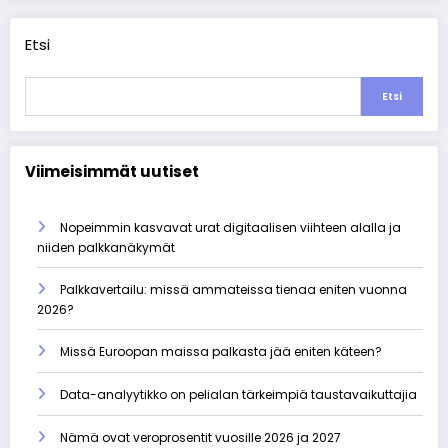
Etsi
Etsi
Viimeisimmät uutiset
Nopeimmin kasvavat urat digitaalisen viihteen alalla ja
niiden palkkanäkymät
Palkkavertailu: missä ammateissa tienaa eniten vuonna
2026?
Missä Euroopan maissa palkasta jää eniten käteen?
Data-analyytikko on pelialan tärkeimpiä taustavaikuttajia
Nämä ovat veroprosentit vuosille 2026 ja 2027