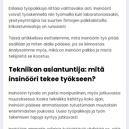
Erilaisia työpaikkoja riittää valittavaksi asti. Insinöörit
voivat työskennellä niin työmailla kuin laboratorioissakin,
yksityisyrittäjinä tai suurten firmojen palkkalistoilla.
Erikoistumisaloja on runsaasti.
Tässä artikkelissa esittelemme, mitä insinöörin työ pitää
sisällään ja miten alalle pääsee, jos se kiinnostaa.
Analysoimme myös, mikä on insinööri palkka ja mistä
tekijöistä se koostuu.
Tekniikan asiantuntija: mitä
insinööri tekee työkseen?
Insinöörin työala on paitsi monipuolinen, myös jatkuvassa
muutoksessa. Koska tekniikka kehittyy koko ajan,
insinööri pääsee ammatissaan tutustumaan muutoksiin
ensimmäisten joukossa. Uusia työpaikkoja ja työn
tekemisen tapoja syntyy jatkuvasti.