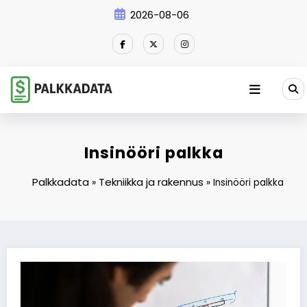
Skip
2026-08-06
to
content
Insinööri palkka
Palkkadata
Tekniikka ja rakennus
»
»
Insinööri palkka