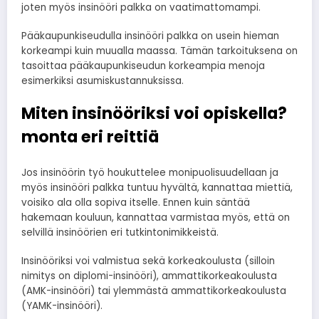
joten myös insinööri palkka on vaatimattomampi.
Pääkaupunkiseudulla insinööri palkka on usein hieman
korkeampi kuin muualla maassa. Tämän tarkoituksena on
tasoittaa pääkaupunkiseudun korkeampia menoja
esimerkiksi asumiskustannuksissa.
Miten insinööriksi voi opiskella?
monta eri reittiä
Jos insinöörin työ houkuttelee monipuolisuudellaan ja
myös insinööri palkka tuntuu hyvältä, kannattaa miettiä,
voisiko ala olla sopiva itselle. Ennen kuin säntää
hakemaan kouluun, kannattaa varmistaa myös, että on
selvillä insinöörien eri tutkintonimikkeistä.
Insinööriksi voi valmistua sekä korkeakoulusta (silloin
nimitys on diplomi-insinööri), ammattikorkeakoulusta
(AMK-insinööri) tai ylemmästä ammattikorkeakoulusta
(YAMK-insinööri).