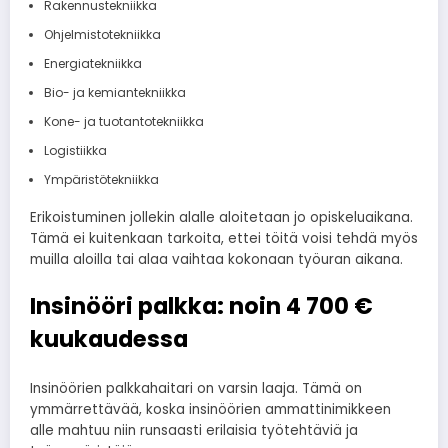
Rakennustekniikka
Ohjelmistotekniikka
Energiatekniikka
Bio- ja kemiantekniikka
Kone- ja tuotantotekniikka
Logistiikka
Ympäristötekniikka
Erikoistuminen jollekin alalle aloitetaan jo opiskeluaikana.
Tämä ei kuitenkaan tarkoita, ettei töitä voisi tehdä myös
muilla aloilla tai alaa vaihtaa kokonaan työuran aikana.
Insinööri palkka: noin 4 700 €
kuukaudessa
Insinöörien palkkahaitari on varsin laaja. Tämä on
ymmärrettävää, koska insinöörien ammattinimikkeen
alle mahtuu niin runsaasti erilaisia työtehtäviä ja