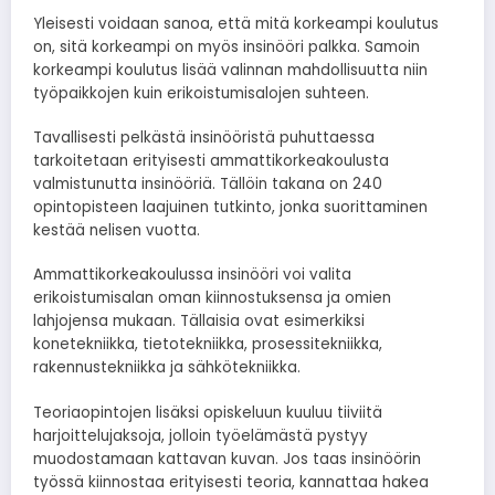
Yleisesti voidaan sanoa, että mitä korkeampi koulutus
on, sitä korkeampi on myös insinööri palkka. Samoin
korkeampi koulutus lisää valinnan mahdollisuutta niin
työpaikkojen kuin erikoistumisalojen suhteen.
Tavallisesti pelkästä insinööristä puhuttaessa
tarkoitetaan erityisesti ammattikorkeakoulusta
valmistunutta insinööriä. Tällöin takana on 240
opintopisteen laajuinen tutkinto, jonka suorittaminen
kestää nelisen vuotta.
Ammattikorkeakoulussa insinööri voi valita
erikoistumisalan oman kiinnostuksensa ja omien
lahjojensa mukaan. Tällaisia ovat esimerkiksi
konetekniikka, tietotekniikka, prosessitekniikka,
rakennustekniikka ja sähkötekniikka.
Teoriaopintojen lisäksi opiskeluun kuuluu tiiviitä
harjoittelujaksoja, jolloin työelämästä pystyy
muodostamaan kattavan kuvan. Jos taas insinöörin
työssä kiinnostaa erityisesti teoria, kannattaa hakea