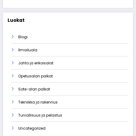
Luokat
Blogi
Ilmailuala
Johto ja erikoisalat
Opetusalan palkat
Sote-alan palkat
Tekniikka ja rakennus
Turvallisuus ja pelastus
Uncategorized