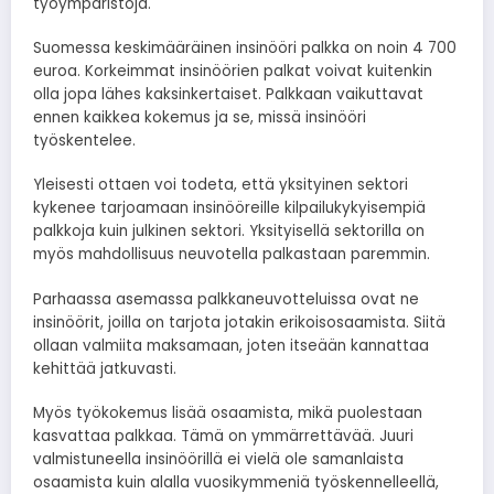
työympäristöjä.
Suomessa keskimääräinen insinööri palkka on noin 4 700
euroa. Korkeimmat insinöörien palkat voivat kuitenkin
olla jopa lähes kaksinkertaiset. Palkkaan vaikuttavat
ennen kaikkea kokemus ja se, missä insinööri
työskentelee.
Yleisesti ottaen voi todeta, että yksityinen sektori
kykenee tarjoamaan insinööreille kilpailukykyisempiä
palkkoja kuin julkinen sektori. Yksityisellä sektorilla on
myös mahdollisuus neuvotella palkastaan paremmin.
Parhaassa asemassa palkkaneuvotteluissa ovat ne
insinöörit, joilla on tarjota jotakin erikoisosaamista. Siitä
ollaan valmiita maksamaan, joten itseään kannattaa
kehittää jatkuvasti.
Myös työkokemus lisää osaamista, mikä puolestaan
kasvattaa palkkaa. Tämä on ymmärrettävää. Juuri
valmistuneella insinöörillä ei vielä ole samanlaista
osaamista kuin alalla vuosikymmeniä työskennelleellä,