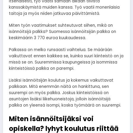
itsenäisesti, työ vaatii samaan aikaan tiivistä
kanssakäymistä muiden kanssa. Työ vaatii monenlaisia
taitoja ja myös niiden jatkuvaa päivittämistä.
Miten työn vaatimukset suhteutuvat siihen, mikä on
isännöitsijä palkka? Suomessa isännöitsijän palkka on
keskimäärin 3 770 euroa kuukaudessa.
Palkassa on melko runsaasti vaihtelua. Se määrään
vaikuttavat ennen kaikkea se, kuinka suuri kiinteistö on ja
missä se on. Suuremmissa kaupungeissa ja isommissa
kiinteistöissä palkka on parempi.
Lisäksi isännöitsijän koulutus ja kokemus vaikuttavat
palkkaan. Mitä enemmän näitä on hankittuna, sen
suurempi on myös palkka. Joskus kiinteistöissä on
asuntojen lisäksi liikehuoneistoja, jolloin isännöitsijä
palkka on yleensä isompi, koska työmäärä on suurempi.
Miten isännöitsijäksi voi
opiskella? lyhyt koulutus riittää