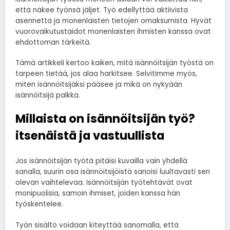
että näkee työnsä jäljet. Työ edellyttää aktiivista
asennetta ja monenlaisten tietojen omaksumista. Hyvät
vuorovaikutustaidot monenlaisten ihmisten kanssa ovat
ehdottoman tärkeitä.
Tämä artikkeli kertoo kaiken, mitä isännöitsijän työstä on
tarpeen tietää, jos alaa harkitsee. Selvitimme myös,
miten isännöitsijäksi pääsee ja mikä on nykyään
isännöitsijä palkka.
Millaista on isännöitsijän työ?
itsenäistä ja vastuullista
Jos isännöitsijän työtä pitäisi kuvailla vain yhdellä
sanalla, suurin osa isännöitsijöistä sanoisi luultavasti sen
olevan vaihtelevaa. Isännöitsijän työtehtävät ovat
monipuolisia, samoin ihmiset, joiden kanssa hän
työskentelee.
Työn sisältö voidaan kiteyttää sanomalla, että