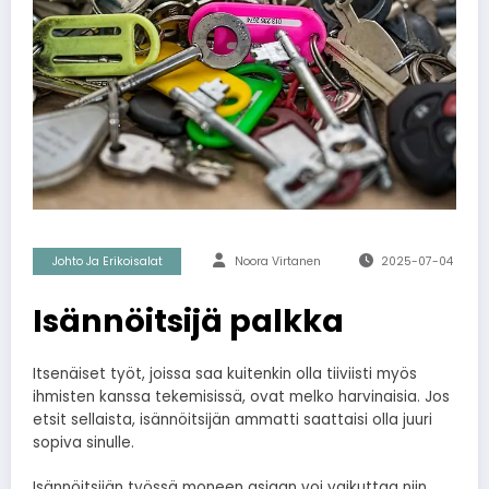
Johto Ja Erikoisalat
Noora Virtanen
2025-07-04
Isännöitsijä palkka
Itsenäiset työt, joissa saa kuitenkin olla tiiviisti myös
ihmisten kanssa tekemisissä, ovat melko harvinaisia. Jos
etsit sellaista, isännöitsijän ammatti saattaisi olla juuri
sopiva sinulle.
Isännöitsijän työssä moneen asiaan voi vaikuttaa niin,