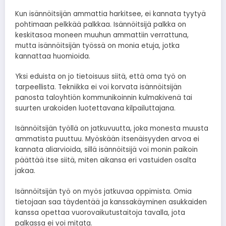
Kun isännöitsijän ammattia harkitsee, ei kannata tyytyä
pohtimaan pelkkää palkkaa. Isännöitsijä palkka on
keskitasoa moneen muuhun ammattiin verrattuna,
mutta isännöitsijän työssä on monia etuja, jotka
kannattaa huomioida.
Yksi eduista on jo tietoisuus siitä, että oma työ on
tarpeellista. Tekniikka ei voi korvata isännöitsijän
panosta taloyhtiön kommunikoinnin kulmakivenä tai
suurten urakoiden luotettavana kilpailuttajana.
Isännöitsijän työllä on jatkuvuutta, joka monesta muusta
ammatista puuttuu. Myöskään itsenäisyyden arvoa ei
kannata aliarvioida, sillä isännöitsijä voi monin paikoin
päättää itse siitä, miten aikansa eri vastuiden osalta
jakaa.
Isännöitsijän työ on myös jatkuvaa oppimista. Omia
tietojaan saa täydentää ja kanssakäyminen asukkaiden
kanssa opettaa vuorovaikutustaitoja tavalla, jota
palkassa ei voi mitata.