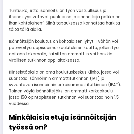
Tuntuuko, että isännöitsijän työn vastuullisuus ja
itsenäisyys vetävät puoleensa ja isännöitsijä palkka on
ihan kohtalainen? Siinä tapauksessa kannattaa harkita
töitä tällä alalla.
Isännöitsijän koulutus on kohtalaisen lyhyt. Työhön voi
pätevöityä oppisopimuskoulutuksen kautta, jolloin työ
opitaan tekemällä, tai sitten ammattiin voi hankkia
virallisen tutkinnon oppilaitoksessa.
Kiinteistöalalla on oma koulutuskeskus Kiinko, jossa voi
suorittaa isännöinnin ammattitutkinnon (IAT) ja
syventävän isännöinnin erikoisammattitutkinnon (IEAT).
Toinen väylä isännöitsijäksi on ammattikorkeakoulu,
jossa 150 opintopisteen tutkinnon voi suorittaa noin 1,5
vuodessa.
Minkälaisia etuja isännöitsijän
työssä on?