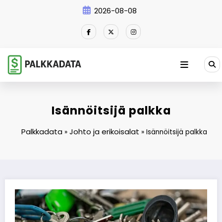
Skip
2026-08-08
to
content
Isännöitsijä palkka
Palkkadata
Johto ja erikoisalat
»
»
Isännöitsijä palkka