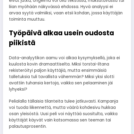
eivät jatka, ongelma voi olla tekstissä, maksutavassa tai
liian myöhään näkyvässä ehdossa. Hyvä analyysi ei
arvaa syytä valmiiksi, vaan etsii kohdan, jossa käyttäjän
toiminta muuttuu.
Työpäivä alkaa usein oudosta
piikistä
Data-analyytikon aamu voi alkaa kysymyksellä, joka ei
kuulosta kovin dramaattiselta. Miksi torstai-iltana
rekisteröityi paljon käyttäjiä, mutta ensimmäisiä
talletuksia tuli tavallista vähemmän? Miksi yksi slotti
avattiin tuhansia kertoja, vaikka sen pelaaminen jäi
lyhyeksi?
Pelialalla tällaisia tilanteita tulee jatkuvasti. Kampanja
voi tuoda liikennettä, mutta väärä kohdesivu hukkaa
osan yleisöstä. Uusi peli voi näyttää suositulta, vaikka
käyttäjät käyvät vain katsomassa sen teeman tai
palautusprosentin.