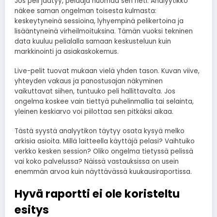
Jos peli jäätyy, pelaaja huomaa sen heti. Analyytikko
näkee saman ongelman toisesta kulmasta:
keskeytyneinä sessioina, lyhyempinä pelikertoina ja
lisääntyneinä virheilmoituksina. Tämän vuoksi tekninen
data kuuluu pelialalla samaan keskusteluun kuin
markkinointi ja asiakaskokemus.
Live-pelit tuovat mukaan vielä yhden tason. Kuvan viive,
yhteyden vakaus ja panostusajan näkyminen
vaikuttavat siihen, tuntuuko peli hallittavalta. Jos
ongelma koskee vain tiettyä puhelinmallia tai selainta,
yleinen keskiarvo voi piilottaa sen pitkäksi aikaa.
Tästä syystä analyytikon täytyy osata kysyä melko
arkisia asioita. Millä laitteella käyttäjä pelasi? Vaihtuiko
verkko kesken session? Oliko ongelma tietyssä pelissä
vai koko palvelussa? Näissä vastauksissa on usein
enemmän arvoa kuin näyttävässä kuukausiraportissa.
Hyvä raportti ei ole koristeltu
esitys