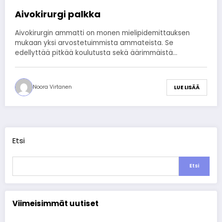
Aivokirurgi palkka
Aivokirurgin ammatti on monen mielipidemittauksen
mukaan yksi arvostetuimmista ammateista. Se
edellyttää pitkää koulutusta sekä äärimmäistä…
Noora Virtanen
LUE LISÄÄ
Etsi
Etsi
Viimeisimmät uutiset