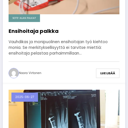
SOTE-ALAN PALKAT
Ensihoitaja palkka
Vauhdikas ja monipuolinen ensihoitajan työ kiehtoo
monia. Se merkityksellisyyttä ei tarvitse miettiä:
ensihoitaja pelastaa parhaimmillaan…
Noora Virtanen
LUE LISÄÄ
2025-06-27