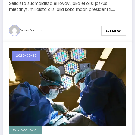
Sellaista suomalaista ei löydy, joka ei olisi joskus
miettinyt, millaista olisi olla koko maan presidentti.…
Noora Virtanen
LUE LISÄÄ
2025-06-22
SOTE-ALAN PALKAT