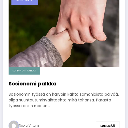
2025-06-25
SOTE-ALAN PALKAT
Sosionomi palkka
Sosionomin työssä on harvoin kahta samanlaista päivää,
olipa suuntautumisvaihtoehto mikä tahansa. Parasta
työssä onkin monen…
Noora Virtanen
LUE LISÄÄ