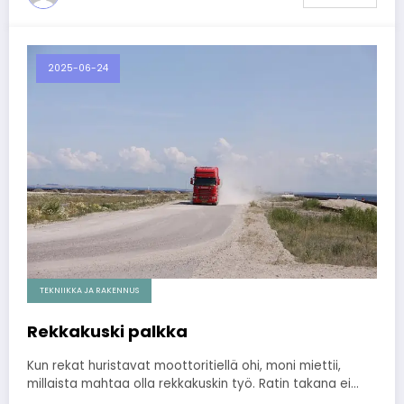
2025-06-24
TEKNIIKKA JA RAKENNUS
Rekkakuski palkka
Kun rekat huristavat moottoritiellä ohi, moni miettii,
millaista mahtaa olla rekkakuskin työ. Ratin takana ei…