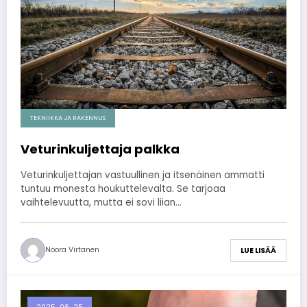
TEKNIIKKA JA RAKENNUS
Veturinkuljettaja palkka
Veturinkuljettajan vastuullinen ja itsenäinen ammatti
tuntuu monesta houkuttelevalta. Se tarjoaa
vaihtelevuutta, mutta ei sovi liian…
Noora Virtanen
LUE LISÄÄ