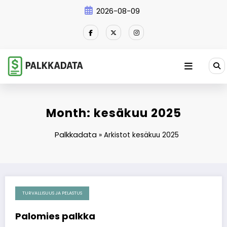
Skip
2026-08-09
to
content
Month: kesäkuu 2025
Palkkadata
»
Arkistot kesäkuu 2025
TURVALLISUUS JA PELASTUS
2025-06-30
Palomies palkka