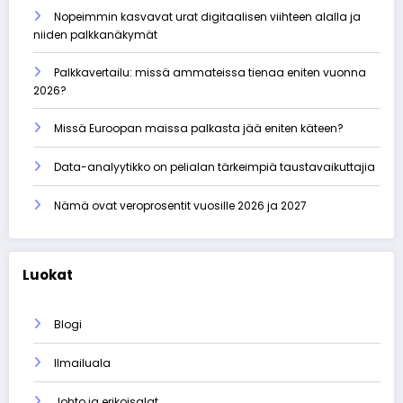
Nopeimmin kasvavat urat digitaalisen viihteen alalla ja
niiden palkkanäkymät
Palkkavertailu: missä ammateissa tienaa eniten vuonna
2026?
Missä Euroopan maissa palkasta jää eniten käteen?
Data-analyytikko on pelialan tärkeimpiä taustavaikuttajia
Nämä ovat veroprosentit vuosille 2026 ja 2027
Luokat
Blogi
Ilmailuala
Johto ja erikoisalat